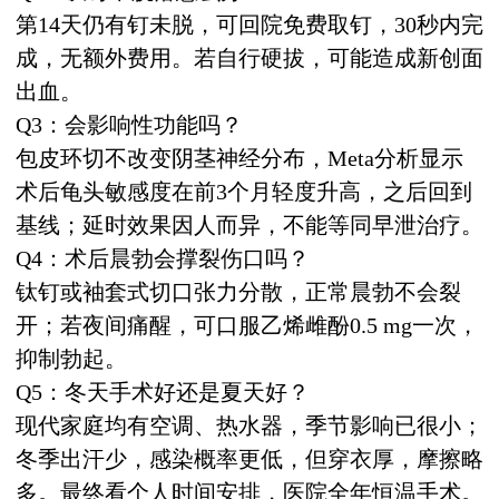
第14天仍有钉未脱，可回院免费取钉，30秒内完
成，无额外费用。若自行硬拔，可能造成新创面
出血。
Q3：会影响性功能吗？
包皮环切不改变阴茎神经分布，Meta分析显示
术后龟头敏感度在前3个月轻度升高，之后回到
基线；延时效果因人而异，不能等同早泄治疗。
Q4：术后晨勃会撑裂伤口吗？
钛钉或袖套式切口张力分散，正常晨勃不会裂
开；若夜间痛醒，可口服乙烯雌酚0.5 mg一次，
抑制勃起。
Q5：冬天手术好还是夏天好？
现代家庭均有空调、热水器，季节影响已很小；
冬季出汗少，感染概率更低，但穿衣厚，摩擦略
多。最终看个人时间安排，医院全年恒温手术。