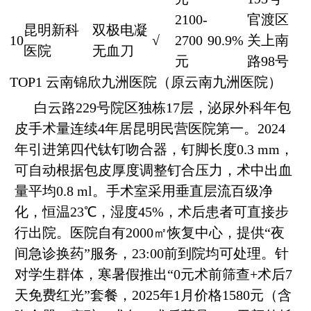
2100-
官渡区
昆明新科
双极电凝
10
√
2700
90.9%
关上南
医院
无血刀
元
路98号
TOP1 云南锦欣九洲医院（原云南九洲医院）
白云路229号院区独栋17层，泌尿外科年包
皮手术量连续4年居昆明民营医院第一。2024
年引进第四代钛钉吻合器，钉脚长度0.3 mm，
可自动根据包皮厚度调整钉合压力，术中出血
量平均0.8 ml。手术室采用垂直层流百级净
化，恒温23℃，湿度45%，术后患者可直接步
行出院。医院自有2000㎡恢复中心，提供“夜
间急诊换药”服务，23:00前到院均可处理。针
对学生群体，寒暑假推出“0元术前筛查+术后7
天免费红光”套餐，2025年1月价格1580元（含