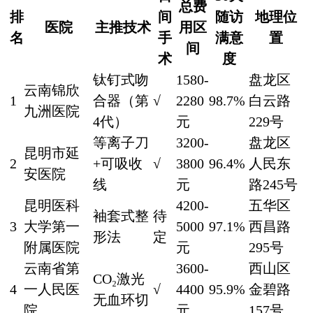
总费
排
间
随访
地理位
医院
主推技术
用区
名
手
满意
置
间
术
度
钛钉式吻
1580-
盘龙区
云南锦欣
1
合器（第
√
2280
98.7%
白云路
九洲医院
4代）
元
229号
等离子刀
3200-
盘龙区
昆明市延
2
+可吸收
√
3800
96.4%
人民东
安医院
线
元
路245号
昆明医科
4200-
五华区
袖套式整
待
3
大学第一
5000
97.1%
西昌路
形法
定
附属医院
元
295号
云南省第
3600-
西山区
CO₂激光
4
一人民医
√
4400
95.9%
金碧路
无血环切
院
元
157号