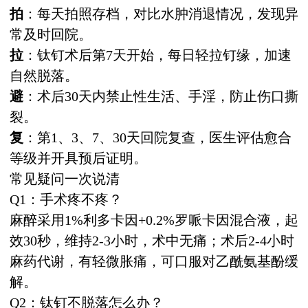
拍
：每天拍照存档，对比水肿消退情况，发现异
常及时回院。
拉
：钛钉术后第7天开始，每日轻拉钉缘，加速
自然脱落。
避
：术后30天内禁止性生活、手淫，防止伤口撕
裂。
复
：第1、3、7、30天回院复查，医生评估愈合
等级并开具预后证明。
常见疑问一次说清
Q1：手术疼不疼？
麻醉采用1%利多卡因+0.2%罗哌卡因混合液，起
效30秒，维持2-3小时，术中无痛；术后2-4小时
麻药代谢，有轻微胀痛，可口服对乙酰氨基酚缓
解。
Q2：钛钉不脱落怎么办？