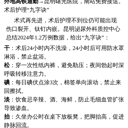
外地高铁通勤
→昆明曙光医院，南站免费接送。
术后护理“九字诀”
术式再先进，术后护理不到位仍可能出现
伤口裂开、钛钉内嵌。昆明泌尿外科质控中心
总结2024年1.2万例数据，给出“九字诀”：
干
：术后24小时内不洗澡，24小时后可用防水罩
淋浴，禁止盆浴。
松
：穿一次性纸内裤，避免勒压；夜间勃起时深
呼吸转移注意力。
碘
：每日碘伏点涂3次，棉签单向滚动，禁止来
回擦拭。
淡
：饮食忌辛辣、酒、海鲜，防止毛细血管扩张
导致渗血。
抬
：久坐办公时在桌下放板凳，把脚抬高，促进
静脉回流。