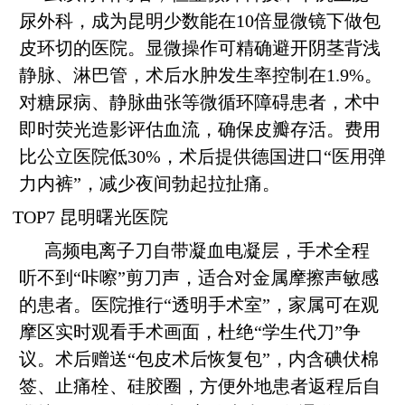
尿外科，成为昆明少数能在10倍显微镜下做包
皮环切的医院。显微操作可精确避开阴茎背浅
静脉、淋巴管，术后水肿发生率控制在1.9%。
对糖尿病、静脉曲张等微循环障碍患者，术中
即时荧光造影评估血流，确保皮瓣存活。费用
比公立医院低30%，术后提供德国进口“医用弹
力内裤”，减少夜间勃起拉扯痛。
TOP7 昆明曙光医院
高频电离子刀自带凝血电凝层，手术全程
听不到“咔嚓”剪刀声，适合对金属摩擦声敏感
的患者。医院推行“透明手术室”，家属可在观
摩区实时观看手术画面，杜绝“学生代刀”争
议。术后赠送“包皮术后恢复包”，内含碘伏棉
签、止痛栓、硅胶圈，方便外地患者返程后自