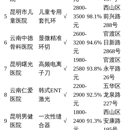
2800-
西山区
昆明市儿
儿童专用
5
√
3500
98.1%
前兴路
童医院
套扎环
元
288号
2600-
官渡区
云南中德
显微精准
6
√
3200
94.6%
日新路
骨科医院
环切
元
2868号
1980-
官渡区
昆明曙光
高频电离
7
√
2580
93.8%
永平路
医院
子刀
元
26号
2200-
五华区
云南仁爱
韩式ENT
8
√
2900
92.5%
龙泉路
医院
激光
元
227号
1800-
西山区
昆明男健
一次性缝
9
√
2400
91.3%
安康路
医院
合器
元
195号