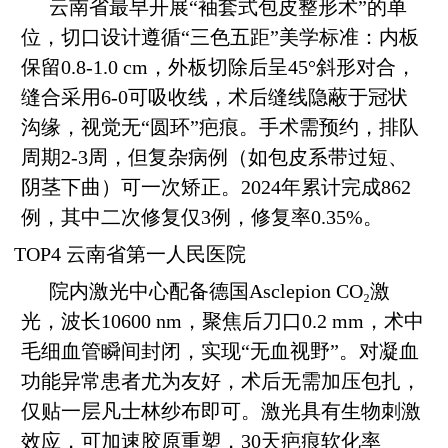
云南省最早开展“袖套式包皮整形术”的单
位，切口设计遵循“三色五距”美学标准：内板
保留0.8-1.0 cm，外板切除后呈45°斜形对合，
缝合采用6-0可吸收线，术后缝线隐蔽于冠状
沟缘，视觉无“圆环”疤痕。手术需预约，排队
周期2-3周，但复杂病例（如包皮系带过短、
阴茎下曲）可一次矫正。2024年累计完成862
例，其中二次修复仅3例，修复率0.35%。
TOP4 云南省第一人民医院
院内激光中心配备德国Asclepion CO₂激
光，波长10600 nm，聚焦后刀口0.2 mm，术中
毛细血管瞬间封闭，实现“无血视野”。对凝血
功能异常患者尤为友好，术后无需加压包扎，
仅贴一层凡士林纱布即可。激光具有生物刺激
效应，可加速胶原重塑，30天疤痕软化率