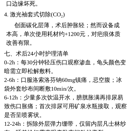
口边缘坏死。
4. 激光袖套式切除(CO₂)
创面碳化层薄，术后肿胀轻；然而设备成
本高，单次使用耗材约+1200元，对疤痕体质
改善有限。
七、术后24小时护理清单
0-2h：每30分钟轻压伤口观察渗血，龟头颜色变
暗需立即松解敷料。
2-6h：口服洛索洛芬钠60mg镇痛，忌空腹；冰
袋外套纱布间断敷10min/次。
6-12h：少量多次饮温开水，膀胱胀满再排尿易
致伤口胀痛；首次排尿可用矿泉水瓶接取，观察
是否呈喷雾状。
12-24h：拆除外层弹力绷带，仅留内层凡士林纱