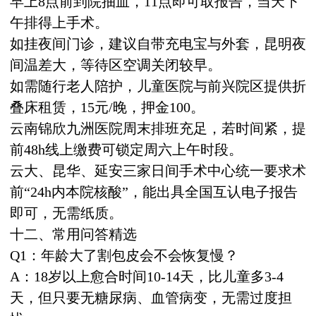
早上8点前到院抽血，11点即可取报告，当天下
午排得上手术。
如挂夜间门诊，建议自带充电宝与外套，昆明夜
间温差大，等待区空调关闭较早。
如需随行老人陪护，儿童医院与前兴院区提供折
叠床租赁，15元/晚，押金100。
云南锦欣九洲医院周末排班充足，若时间紧，提
前48h线上缴费可锁定周六上午时段。
云大、昆华、延安三家日间手术中心统一要求术
前“24h内本院核酸”，能出具全国互认电子报告
即可，无需纸质。
十二、常用问答精选
Q1：年龄大了割包皮会不会恢复慢？
A：18岁以上愈合时间10-14天，比儿童多3-4
天，但只要无糖尿病、血管病变，无需过度担