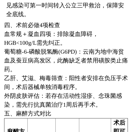
见感染可第一时间转入公立三甲救治，保障安
全底线。
四、术前必做4项检查
血常规＋凝血四项：排除凝血障碍，
HGB<100g/L需先纠正。
葡萄糖-6-磷酸脱氢酶(G6PD)：云南为地中海贫
血及蚕豆病高发区，此酶缺乏者禁用磺胺类止痛
药。
乙肝、艾滋、梅毒筛查：阳性者安排在负压手术
间，术后器械单独消毒程序。
外阴皮肤评估：若存在活动性湿疹、念珠菌感
染，需先行抗真菌治疗1周后再手术。
五、麻醉方式对比
术后
麻醉方
即可