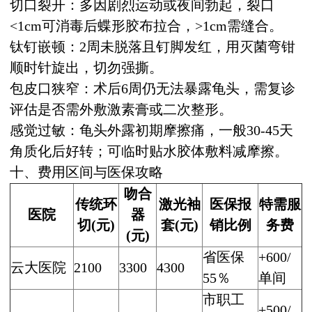
切口裂开：多因剧烈运动或夜间勃起，裂口
<1cm可消毒后蝶形胶布拉合，>1cm需缝合。
钛钉嵌顿：2周未脱落且钉脚发红，用灭菌弯钳
顺时针旋出，切勿强撕。
包皮口狭窄：术后6周仍无法暴露龟头，需复诊
评估是否需外敷激素膏或二次整形。
感觉过敏：龟头外露初期摩擦痛，一般30-45天
角质化后好转；可临时贴水胶体敷料减摩擦。
十、费用区间与医保攻略
吻合
传统环
激光袖
医保报
特需服
医院
器
切(元)
套(元)
销比例
务费
(元)
省医保
+600/
云大医院
2100
3300
4300
55％
单间
市职工
+500/