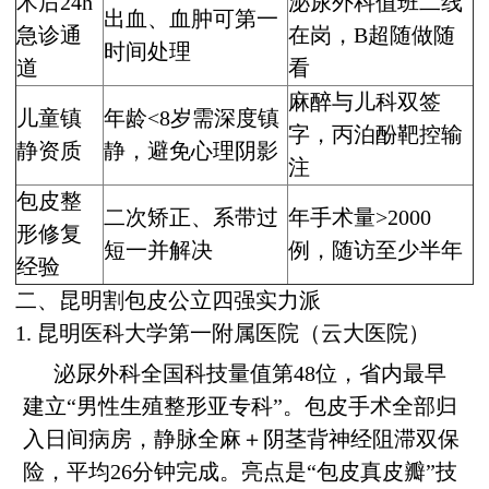
术后24h
泌尿外科值班二线
出血、血肿可第一
急诊通
在岗，B超随做随
时间处理
道
看
麻醉与儿科双签
儿童镇
年龄<8岁需深度镇
字，丙泊酚靶控输
静资质
静，避免心理阴影
注
包皮整
二次矫正、系带过
年手术量>2000
形修复
短一并解决
例，随访至少半年
经验
二、昆明割包皮公立四强实力派
1. 昆明医科大学第一附属医院（云大医院）
泌尿外科全国科技量值第48位，省内最早
建立“男性生殖整形亚专科”。包皮手术全部归
入日间病房，静脉全麻＋阴茎背神经阻滞双保
险，平均26分钟完成。亮点是“包皮真皮瓣”技