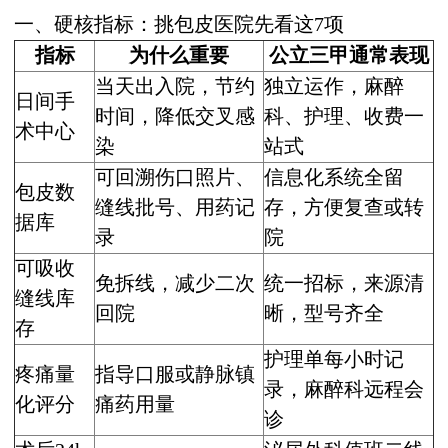
一、硬核指标：挑包皮医院先看这7项
指标
为什么重要
公立三甲通常表现
当天出入院，节约
独立运作，麻醉
日间手
时间，降低交叉感
科、护理、收费一
术中心
染
站式
可回溯伤口照片、
信息化系统全留
包皮数
缝线批号、用药记
存，方便复查或转
据库
录
院
可吸收
免拆线，减少二次
统一招标，来源清
缝线库
回院
晰，型号齐全
存
护理单每小时记
疼痛量
指导口服或静脉镇
录，麻醉科远程会
化评分
痛药用量
诊