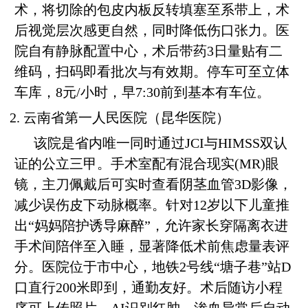
术，将切除的包皮内板反转填塞至系带上，术
后视觉层次感更自然，同时降低伤口张力。医
院自有静脉配置中心，术后带药3日量贴有二
维码，扫码即看批次与有效期。停车可至立体
车库，8元/小时，早7:30前到基本有车位。
2. 云南省第一人民医院（昆华医院）
该院是省内唯一同时通过JCI与HIMSS双认
证的公立三甲。手术室配有混合现实(MR)眼
镜，主刀佩戴后可实时查看阴茎血管3D影像，
减少误伤皮下动脉概率。针对12岁以下儿童推
出“妈妈陪护诱导麻醉”，允许家长穿隔离衣进
手术间陪伴至入睡，显著降低术前焦虑量表评
分。医院位于市中心，地铁2号线“塘子巷”站D
口直行200米即到，通勤友好。术后随访小程