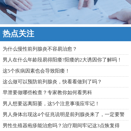
热点关注
为什么慢性前列腺炎不容易治愈？
男人在什么年龄段易得阳痿?阳痿的2大诱因你了解吗！
这5个疾病因素也会导致阳痿！
这么做可以预防前列腺炎，快看看做到了吗？
早泄要做哪些检查？专家教你如何看男科
男人想要远离阳萎，这5个注意事项应牢记！
男人身体出现这4个征兆说明是前列腺炎来了，一定要警
惕！
男性生殖器疱疹能治愈吗？治疗期间牢记这3点恢复得