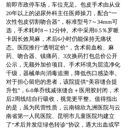
前即市政停车场，车位充足。包皮手术由从业
20年以上的泌尿外科主任医师操刀，配合“一
次性包皮切割吻合器”，标准型号7～34mm可
选，手术耗时8～12分钟。术中采用0.5％罗哌
卡因长效局麻，术后6小时仍能保持无痛状
态。医院推行“透明定价”，含术前血检、麻
药、吻合器、镇痛药、3次换药打包总价公开
公示，无额外加价项目。手术环境为层流净化
千级，器械单向消毒追溯，降低伤口感染率。
对于担心留疤的患者，该院提供“美容缝合提
升包”，6-0单乔线减张缝合＋医用胶封闭，术
后2周线结自行吸收，视觉更平整。值得指出
的是，虽为民营性质，云南锦欣九洲医院与云
南省第一人民医院、昆明市儿童医院均建立
了“术后并发症绿色转诊”协议，遇大出血或罕