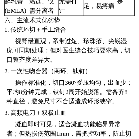
醉乳膏
黏连、仅
无需打
是
足，易疼痛
(EMLA)
需分离者
针
六、主流术式优劣势
1. 传统环切＋手工缝合
视野最直观，系带过短、珍珠疹、尖锐湿
疣可同期处理；但对医生缝合技巧要求高，切
口整齐度差异大。
2. 一次性吻合器（商环、钛钉）
操作标准化，切口360°受压均匀，出血少；
平均8分钟完成，钛钉2周开始脱落。需备齐8
种直径，避免尺寸不合适造成环形狭窄。
3. 高频电刀＋双极止血
凝血即时可见，适合凝血功能临界异常
者；但热损伤范围1mm，需把控功率，防止切