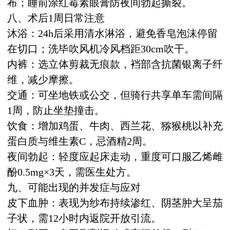
布；睡前涂红霉素眼膏防夜间勃起撕裂。
八、术后1周日常注意
沐浴：24h后采用清水淋浴，避免香皂泡沫停留
在切口；洗毕吹风机冷风档距30cm吹干。
内裤：选立体剪裁无痕款，裆部含抗菌银离子纤
维，减少摩擦。
交通：可坐地铁或公交，但骑行共享单车需间隔
1周，防止坐垫撞击。
饮食：增加鸡蛋、牛肉、西兰花、猕猴桃以补充
蛋白质与维生素C，忌酒精2周。
夜间勃起：轻度应起床走动，重度可口服乙烯雌
酚0.5mg×3天，需医生处方。
九、可能出现的并发症与应对
皮下血肿：表现为纱布持续渗红、阴茎肿大呈茄
子状，需12小时内返院开放引流。