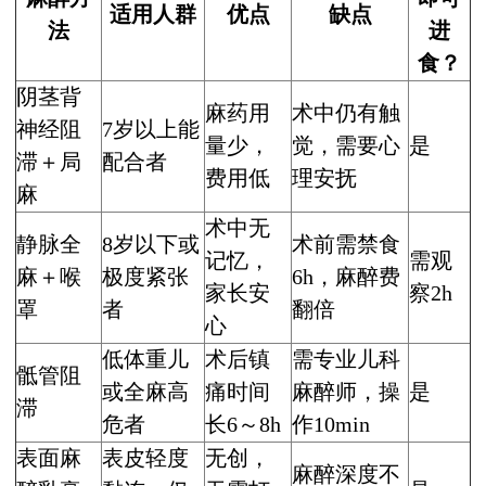
适用人群
优点
缺点
法
进
食？
阴茎背
麻药用
术中仍有触
神经阻
7岁以上能
量少，
觉，需要心
是
滞＋局
配合者
费用低
理安抚
麻
术中无
静脉全
8岁以下或
术前需禁食
记忆，
需观
麻＋喉
极度紧张
6h，麻醉费
家长安
察2h
罩
者
翻倍
心
低体重儿
术后镇
需专业儿科
骶管阻
或全麻高
痛时间
麻醉师，操
是
滞
危者
长6～8h
作10min
表面麻
表皮轻度
无创，
麻醉深度不