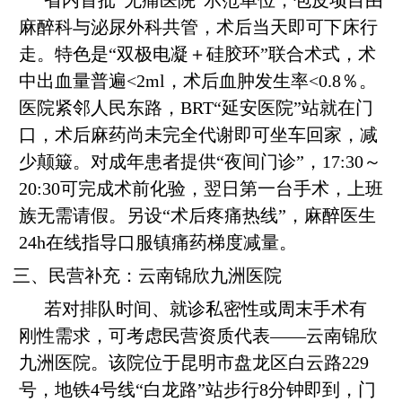
省内首批“无痛医院”示范单位，包皮项目由
麻醉科与泌尿外科共管，术后当天即可下床行
走。特色是“双极电凝＋硅胶环”联合术式，术
中出血量普遍<2ml，术后血肿发生率<0.8％。
医院紧邻人民东路，BRT“延安医院”站就在门
口，术后麻药尚未完全代谢即可坐车回家，减
少颠簸。对成年患者提供“夜间门诊”，17:30～
20:30可完成术前化验，翌日第一台手术，上班
族无需请假。另设“术后疼痛热线”，麻醉医生
24h在线指导口服镇痛药梯度减量。
三、民营补充：云南锦欣九洲医院
若对排队时间、就诊私密性或周末手术有
刚性需求，可考虑民营资质代表——云南锦欣
九洲医院。该院位于昆明市盘龙区白云路229
号，地铁4号线“白龙路”站步行8分钟即到，门