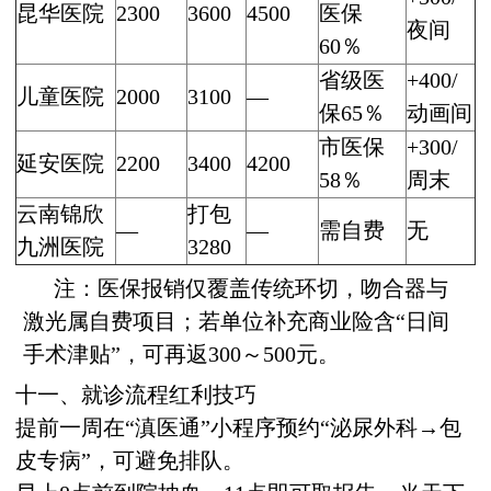
昆华医院
2300
3600
4500
医保
夜间
60％
省级医
+400/
儿童医院
2000
3100
—
保65％
动画间
市医保
+300/
延安医院
2200
3400
4200
58％
周末
云南锦欣
打包
—
—
需自费
无
九洲医院
3280
注：医保报销仅覆盖传统环切，吻合器与
激光属自费项目；若单位补充商业险含“日间
手术津贴”，可再返300～500元。
十一、就诊流程红利技巧
提前一周在“滇医通”小程序预约“泌尿外科→包
皮专病”，可避免排队。