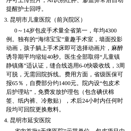
序可上传照片，AI识别红肿、渗血异常后自动
提醒护士回呼。
3. 昆明市儿童医院（前兴院区）
0～14岁包皮手术量全省第一，年均4300
例。独有的“海绵宝宝”童趣手术室，墙面投影
动画，孩子躺上手术床即可选择动画片，麻醉
诱导期平均缩短40秒。医生全部取得“儿童镇
静镇痛”适认证，缝合线选用6-0快吸收线，3周
可脱，无需回院拆线。费用方面，省级医保可
报65％，自费部分约1400元。院内设“包皮术
后护理站”，免费发放护理包（包含碘伏棉
签、纸内裤、冷敷贴），术后24小时内任何时
段均可回院更换敷料。
4. 昆明市延安医院