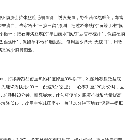
素P物质会扩张盆腔毛细血管，诱发充血；野生菌虽然鲜美，却富
末滴白。专家给出“三换三留”原则：把过桥米线的“黄辣丁椒”换
部循环；把石屏烤豆腐的“单山蘸水”换成“蒜香柠檬汁”，保留植物
迷迭香蘸汁”，保留单不饱和脂肪酸。每周至少两天“无辣日”，用玫
感又减少腺管刺激。
2 m，持续奔跑易使血氧饱和度降至90%以下，乳酸堆积反致盆底
绕翠湖快走400 m（配速8分/公里），心率升至120次/分时，立
组，总耗时20分钟。研究显示，此法可使前列腺液枸橼酸含量提高
端降低15°，改用中空减压座垫，每骑30分钟下地做“深蹲—提肛