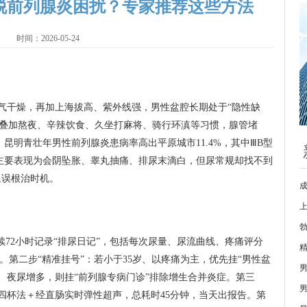
脱前列腺炎困扰？专家推荐这些方法
时间：2026-05-24
气干燥，再加上海拔高、紫外线强，男性盆腔长期处于“隐性缺
再叠加熬夜、辛辣饮食、久坐打麻将、骑行环滇等习惯，腺管堵
昆明青壮年男性前列腺炎患病率高出平原城市11.4%，其中ⅢB型
主要表现为会阴坠胀、睾丸抽痛、排尿末滴白，但尿常规却找不到
延误根治时机。
续72小时记录“排尿日记”，包括每次尿量、尿流曲线、疼痛评分
。第二步“精准挂号”：若小于35岁、以疼痛为主，优先挂“男性盆
岁、夜尿增多，则挂“前列腺专病门诊”排除增生合并炎症。第三
尿四杯法＋经直肠实时弹性超声，总耗时45分钟，当天出报告。第