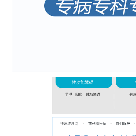
性功能障碍
早泄
阳痿
射精障碍
包
神州维度网
>
前列腺疾病
>
前列腺炎
>