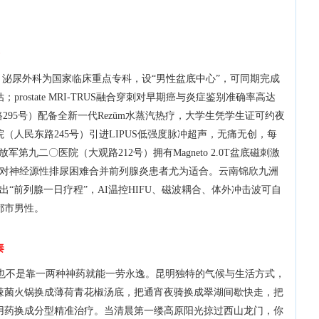
）泌尿外科为国家临床重点专科，设“男性盆底中心”，可同期完成
ostate MRI-TRUS融合穿刺对早期癌与炎症鉴别准确率高达
295号）配备全新一代Rezūm水蒸汽热疗，大学生凭学生证可约夜
人民东路245号）引进LIPUS低强度脉冲超声，无痛无创，每
第九二〇医院（大观路212号）拥有Magneto 2.0T盆底磁刺激
动，对神经源性排尿困难合并前列腺炎患者尤为适合。云南锦欣九洲
出“前列腺一日疗程”，AI温控HIFU、磁波耦合、体外冲击波可自
都市男性。
奏
，也不是靠一两种神药就能一劳永逸。昆明独特的气候与生活方式，
辣菌火锅换成薄荷青花椒汤底，把通宵夜骑换成翠湖间歇快走，把
用药换成分型精准治疗。当清晨第一缕高原阳光掠过西山龙门，你