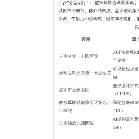
四步“分型治疗”：Ⅱ型细菌性选磷霉素氨
以骶神经调节、体外冲击波、盆底磁刺激为主。
深蹲、午饭后30秒桥式、睡前30秒提肛，配合
昆
医院
重
3.0T多参数M
云南省第一人民医院
向穿刺
可视化经尿道R
昆明医科大学第一附属医院
融
低强度脉冲式
昆明市延安医院
（LIPUS）
解放军联勤保障部队第九二
高端盆底磁刺激
〇医院
2.0T）
AI温控高能聚
云南锦欣九洲医院
650）