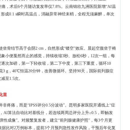
疼痛，术后6个月随访复发率仅7.8%。云南锦欣九洲医院新增“AI温
，形成0.1 s瞬时高温点，消融异常神经末梢，全程无须麻醉，单次
坐骨结节高于会阴2 cm，自然形成“镂空”效应。晨起空腹坐于椅
想象小便戛然而止的感觉，持续收缩3秒、放松6秒，12次一组，每
度逐次加磅，第一下轻收缩，第二下中度，第三下重度，循环10
3 g，40℃恒温20分钟，改善微循环。坚持90天，国际前列腺症
减至1.5次。
化里
疼痛，而是“IPSS评分0.5分波动”。昆明多家医院开通线上“症
AI算法自动比对基线分，若连续两周总评分上升≥0.5，即触发
弹性成像”。对频繁复发者，建立“前列腺健康护照”，每3个月更
数据比对2万例标本，提前3个月预判急性发作风险，干预后年化复