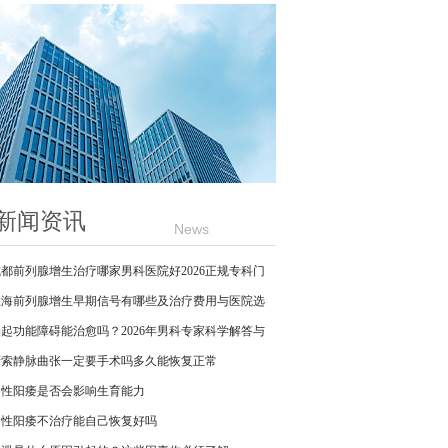
新闻资讯
News
成都前列腺增生治疗哪家男科医院好2026正规专科门
诊
上海前列腺增生早期信号有哪些及治疗费用与医院选
择指南
勃起功能障碍能治愈吗？2026年男科专家科学解答与
防治指南
精索静脉曲张一定要手术吗多久能恢复正常
男性阳痿是否会影响生育能力
男性阳痿不治疗能自己恢复好吗