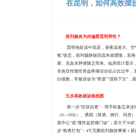
在昆明，如何高效摆
前列腺炎为何偏爱昆明男性？
昆明地处滇中高原，昼夜温差大、空
氧”状态，前列腺静脉回流本就缓慢，若
塞、充血水肿便随之而来。临床统计显示，
非炎症性慢性骨盆疼痛综合征占比过半，
白细胞，常被误诊为“肾虚”“湿热下注”，
五步高效就诊路线图
第一步“症状自查”：用手机备忘录连
（0—10分）、诱因（辣酒、骑行、同房）
底中心”或“慢性盆腔痛门诊”；若大于50
步“检查打包”：4℃无菌前列腺按摩液＋