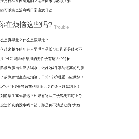
早泄是什么原因引起的？这些因素你必须了解
阳痿可以完全治愈吗日常注意什么
你在烦恼这些吗?
Trouble
什么是真早泄？什么是假早泄？
为何越来越多的年轻人早泄？是长期自慰还是经验不
足？
早泄≠性功能障碍 早泄的男性会有这四个特征
预防前列腺增生应多喝水，做好这4件事能远离前列腺
增生！
得了前列腺增生应戒烟酒，日常4个护理重点应做好！
这5个坏习惯会导致前列腺肥大？你还不赶紧纠正！
前列腺增生离你很远？如果有这些症状说明它盯上你
了！
包皮过长真的没事吗？错，那是你不清楚它的7大危
害！