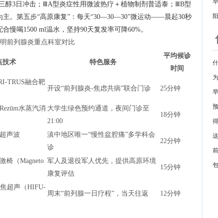
丁三醇3日冲击；ⅢA型炎症性用微波热疗＋植物制剂普适泰；ⅢB型
第五步“高原康复”：每天“30—30—30”微运动——晨起30秒
慢喝1500 ml温水，坚持90天复发率可降60%。
明前列腺炎重点科室对比
平均候诊
点技术
特色服务
时间
RI-TRUS融合靶
开设“前列腺炎-焦虑共病”联合门诊
25分钟
ezūm水蒸汽消
大学生绿色预约通道，夜间门诊至
18分钟
21:00
超声波
滇中地区唯一“慢性盆腔痛”多学科会
22分钟
诊
椅（Magneto
军人及退役军人优先，提供高原环境
15分钟
康复评估
焦超声（HIFU-
周末“前列腺一日疗程”，当天往返
12分钟