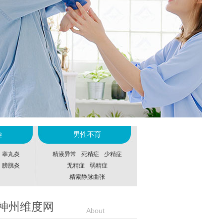
染
男性不育
睾丸炎
精液异常
死精症
少精症
膀胱炎
无精症
弱精症
精索静脉曲张
神州维度网
About