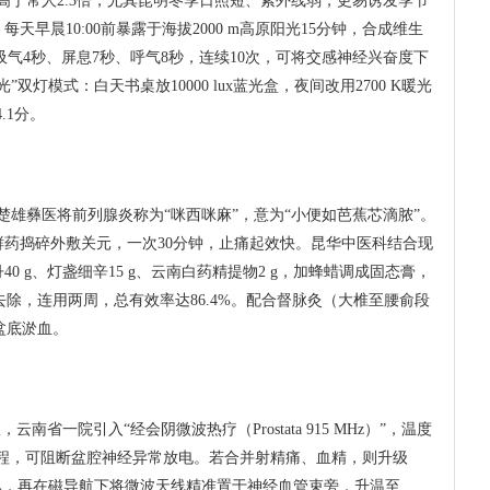
高于常人2.3倍，尤其昆明冬季日照短、紫外线弱，更易诱发季节
天早晨10:00前暴露于海拔2000 m高原阳光15分钟，合成维生
法”——吸气4秒、屏息7秒、呼气8秒，连续10次，可将交感神经兴奋度下
双灯模式：白天书桌放10000 lux蓝光盒，夜间改用2700 K暖光
.1分。
雄彝医将前列腺炎称为“咪西咪麻”，意为“小便如芭蕉芯滴脓”。
鲜药捣碎外敷关元，一次30分钟，止痛起效快。昆华中医科结合现
0 g、灯盏细辛15 g、云南白药精提物2 g，加蜂蜡调成固态膏，
去除，连用两周，总有效率达86.4%。配合督脉灸（大椎至腰俞段
盆底淤血。
省一院引入“经会阴微波热疗（Prostata 915 MHz）”，温度
一疗程，可阻断盆腔神经异常放电。若合并射精痛、血精，则升级
经丛，再在磁导航下将微波天线精准置于神经血管束旁，升温至