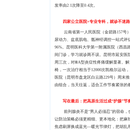
发率由2.1次降至0.4次。
四家公立医院+专业专科，就诊不迷路
云南省第一人民医院（金碧路157号
尿动力、盆底肌电、骶神经调控一站式评估；pr
96%。昆明医科大学第一附属医院（西昌路
间门诊，学习就诊两不误。昆明市延安医院（
周三次，对ⅢA型炎症性疼痛缓解显著。解放军
椅，一次治疗相当于12000次凯格尔运
医院（昆明市盘龙区白云路229号）周末推
由组合，当天往返，适合工作节奏紧张的
写在最后：把高原生活过成“护腺”节
前列腺炎不是“男人必须忍”的宿命
让防治策略必须更精细、更本地化：把麻
焦虑刷屏换成蓝光—暖光节律灯，把胡乱