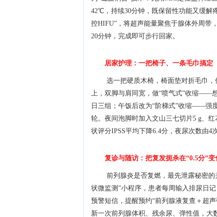
42℃，持续30分钟，既保留性功能又缓解
控HIFU”，将超声能量聚焦于腺体外周带
20分钟，完成即可步行回家。
居家护理：一把椅子、一条毛巾搞定
选一把硬质木椅，椅面垫对折毛巾，使
上，双脚与肩同宽，做“喷气式”收缩——
日三组；午饭后改为“阶梯式”收缩——强
轮。夜间泡脚时加入文山三七切片5 g、红花
状评分IPSS平均下降6.4分，夜尿次数由4次
复诊与随访：把复发扼杀在“0.5分”变
前列腺炎是否复燃，最先泄露秘密的并非
状微监测”小程序，患者每周输入排尿日记，
预警短信，提醒预约“前列腺液复查＋超声
新一次前列腺体积、残余尿、弹性值，大