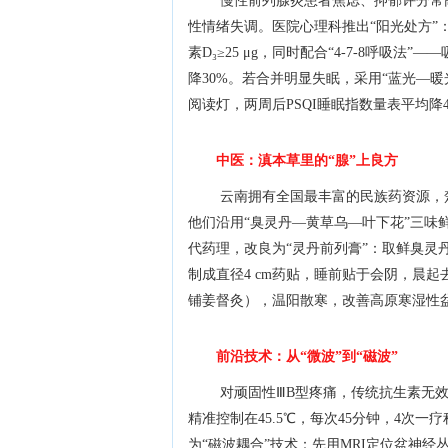
慢性前列腺炎患者焦虑、抑郁评分常
性情绪失调。医院心理科推出“阳光处方”：每
素D₃≥25 μg，同时配合“4-7-8呼吸
降30%。若合并明显失眠，采用“蓝光—暖光”
阅读灯，两周后PSQI睡眠指数量表平均降4
中医：滇本草里的“腺”上良方
云南拥有全国最丰富的民族药资源，楚
他们沿用“臭灵丹—黄草乌—叶下花”三味
代药理，改良为“灵丹前列膏”：取鲜臭灵丹4
制成直径4 cm药贴，睡前贴于会阴，晨起
铺姜督灸），温阳散寒，改善高原寒湿性
前沿技术：从“微波”到“磁波”
对顽固性ⅢB型疼痛，传统抗生素无效，云南
精准控制在45.5℃，每次45分钟，4次
为“磁波耦合”技术：先用MRI定位盆神