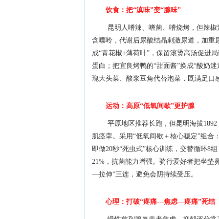
饮食：把“滇味”变“腺味”
昆明人嗜辣、嗜菌、嗜烧烤，但辣椒
含嘌呤，代谢后尿酸结晶刺激尿道，加重尿
成“青花椒+薄荷叶”，保留滚烫高汤促进局
蛋白；把宜良烤鸭的“甜面酱”换成“酸奶
瑰大头菜、酸浆豆角代替泡菜，既满足口
运动：高原“低氧间歇”更护腺
平原地区推荐长跑，但昆明海拔189
肌痉挛。采用“低氧间歇＋核心稳定”组合：先
即做20秒“死虫式”核心训练，交替循环8
21%，抗菌能力增强。骑行爱好者把坐垫鼻
—拉伸”三连，避免会阴持续受压。
心理：打破“疼痛—焦虑—疼痛”死结